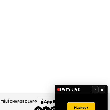
-
x
BWTV LIVE
App Store
Google Play
TÉLÉCHARGEZ L’APP
Lancer