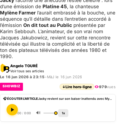
Jacky
raconte une anecdote restée célèbre : lors
d’une émission de
Platine 45
, la chanteuse
Mylène Farmer
l’aurait embrassé à la bouche, une
séquence qu’il détaille dans l’entretien accordé à
l’émission
On dit tout au Public
présentée par
Karim Sebbouh. L’animateur, de son vrai nom
Jacques Jakubowicz, revient sur cette rencontre
télévisée qui illustre la complicité et la liberté de
ton des plateaux télévisés des années 1980 et
1990.
Angelo TOURÉ
Voir tous ses articles
Le 16 jun 2026 à 23:15
•
MàJ le 16 jun 2026
SHOWBIZ
↓
Lire hors-ligne
979
vues
🎧 ÉCOUTER L'ARTICLE
Jacky revient sur son baiser inattendu avec Mylène Farmer
🔊
0:00
/
0:00
1x