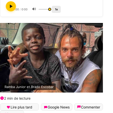
🔊
0:00
/
0:00
1x
Ramba Junior et Brado Escobar
2 min de lecture
Lire plus tard
Google News
Commenter