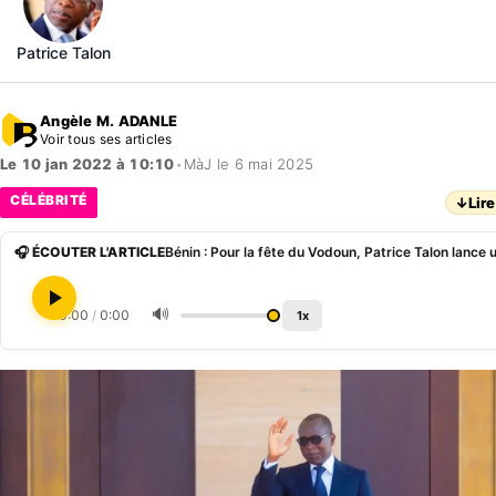
Patrice Talon
Angèle M. ADANLE
Voir tous ses articles
Le 10 jan 2022 à 10:10
•
MàJ le 6 mai 2025
CÉLÉBRITÉ
↓
Lire
🎧 ÉCOUTER L'ARTICLE
🔊
0:00
/
0:00
1x