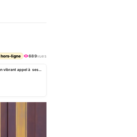
 hors-ligne
689
vues
Bénin : Pour la fête du Vodoun, Patrice Talon lance un vibrant appel à ses compatriotes