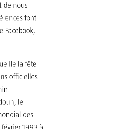
et de nous
férences font
ge Facebook,
eille la fête
s officielles
nin.
doun, le
 mondial des
 février 1993 à