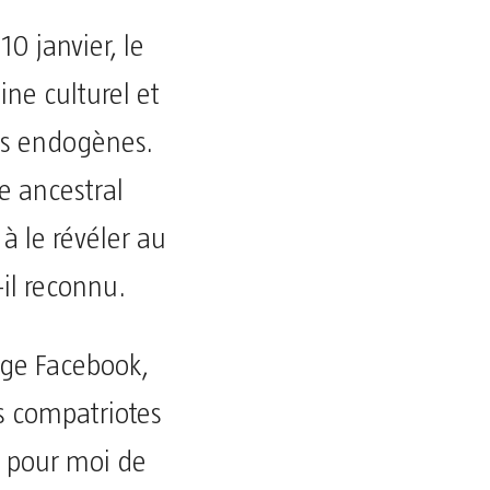
0 janvier, le
ine culturel et
ons endogènes.
ge ancestral
 à le révéler au
-il reconnu.
age Facebook,
es compatriotes
on pour moi de