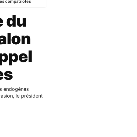
 ses compatriotes
e du
alon
appel
es
ns endogènes
casion, le président