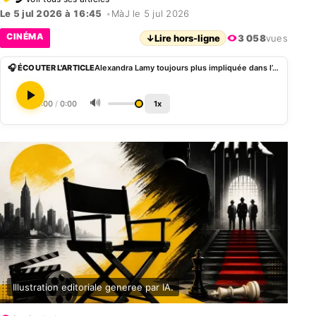
Le 5 jul 2026 à 16:45
•
MàJ le 5 jul 2026
CINÉMA
↓
Lire hors-ligne
3 058
vues
🎧 ÉCOUTER L'ARTICLE
Alexandra Lamy toujours plus impliquée dans l’affaire Patrick Bruel, Bruno Solo à ses côtés
🔊
0:00
/
0:00
1x
Illustration editoriale generee par IA.