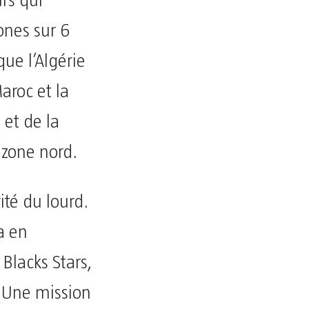
rs qui
ones sur 6
ue l’Algérie
aroc et la
 et de la
 zone nord.
ité du lourd.
a en
 Blacks Stars,
. Une mission