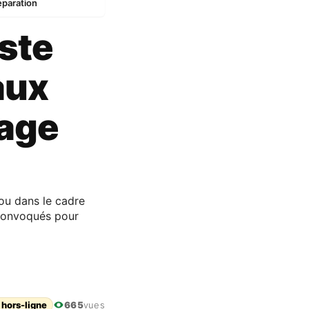
éparation
ste
aux
tage
ou dans le cadre
 convoqués pour
 hors-ligne
665
vues