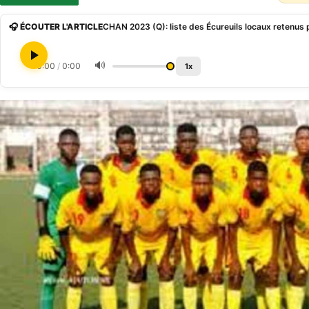
🎧 ÉCOUTER L'ARTICLE
🔊
0:00
/
0:00
1x