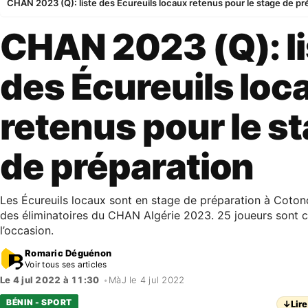
CHAN 2023 (Q): liste des Écureuils locaux retenus pour le stage de pr
CHAN 2023 (Q): li
des Écureuils loc
retenus pour le s
de préparation
Les Écureuils locaux sont en stage de préparation à Coton
des éliminatoires du CHAN Algérie 2023. 25 joueurs sont
l’occasion.
Romaric Déguénon
Voir tous ses articles
Le 4 jul 2022 à 11:30
•
MàJ le 4 jul 2022
BÉNIN - SPORT
↓
Lire