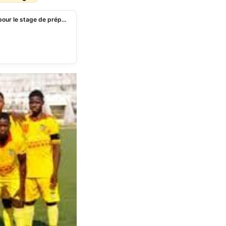
CHAN 2023 (Q): liste des Écureuils locaux retenus pour le stage de préparation