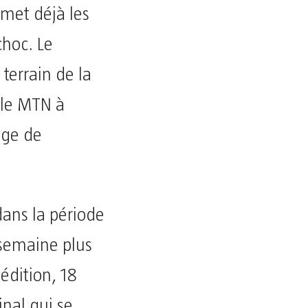
 met déjà les
choc. Le
terrain de la
ale MTN à
age de
dans la période
 semaine plus
 édition, 18
inal qui se