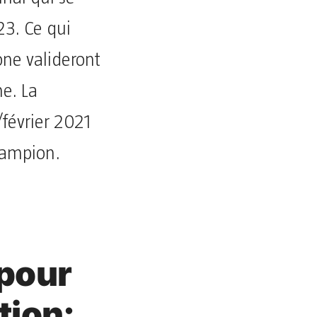
23. Ce qui
one valideront
ne. La
/février 2021
hampion.
pour
tion: